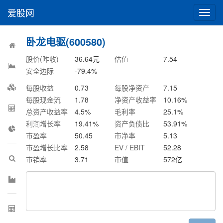
爱股网
切
换
导
卧龙电驱(600580)
航
股价(昨收)
36.64
元
估值
7.54
安全边际
-79.4
%
每股收益
0.73
每股净资产
7.15
每股现金流
1.78
净资产收益率
10.16
%
总资产收益率
4.5
%
毛利率
25.1
%
利润增长率
19.41
%
资产负债比
53.91
%
市盈率
50.45
市净率
5.13
市盈增长比率
2.58
EV / EBIT
52.28
市销率
3.71
市值
572
亿