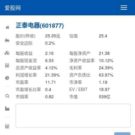
爱股网
切
换
导
正泰电器(601877)
航
股价(昨收)
25.35
元
估值
25.4
安全边际
0.2
%
每股收益
2.16
每股净资产
21.38
每股现金流
6.53
净资产收益率
10.12
%
总资产收益率
4.12
%
毛利率
24.39
%
利润增长率
21.39
%
资产负债比
63.97
%
市盈率
11.71
市净率
1.19
市盈增长比率
0.4
EV / EBIT
18.97
市销率
0.82
市值
539
亿