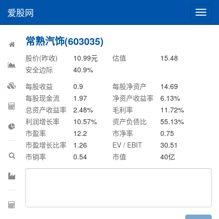
爱股网
切
换
导
常熟汽饰(603035)
航
股价(昨收)
10.99
元
估值
15.48
安全边际
40.9
%
每股收益
0.9
每股净资产
14.69
每股现金流
1.97
净资产收益率
6.13
%
总资产收益率
2.48
%
毛利率
11.72
%
利润增长率
10.57
%
资产负债比
55.13
%
市盈率
12.2
市净率
0.75
市盈增长比率
1.26
EV / EBIT
30.51
市销率
0.54
市值
40
亿