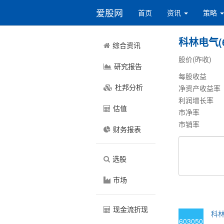
爱股网
首页
资讯
策略
科林电气(6
综合资讯
股价(昨收)
研究报告
每股收益
杜邦分析
净资产收益率
利润增长率
估值
市净率
市销率
财务报表
选股
市场
现金流折现
科林
603050