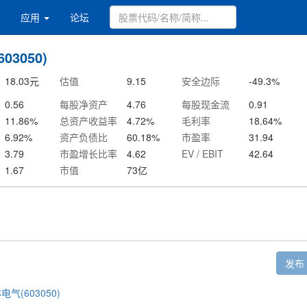
应用
论坛
03050)
18.03
元
估值
9.15
安全边际
-49.3
%
0.56
每股净资产
4.76
每股现金流
0.91
11.86
%
总资产收益率
4.72
%
毛利率
18.64
%
6.92
%
资产负债比
60.18
%
市盈率
31.94
3.79
市盈增长比率
4.62
EV / EBIT
42.64
1.67
市值
73
亿
发布
电气(603050)