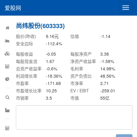
爱股网
切
换
导
尚纬股份(603333)
航
股价(昨收)
9.16
元
估值
-1.14
安全边际
-112.4
%
每股收益
-0.05
每股净资产
3.38
每股现金流
1.67
净资产收益率
-1.58
%
总资产收益率
-0.6
%
毛利率
14.98
%
利润增长率
-18.36
%
资产负债比
48.56
%
市盈率
-171.68
市净率
2.71
市盈增长比率
10.25
EV / EBIT
-259.01
市销率
3.5
市值
55
亿