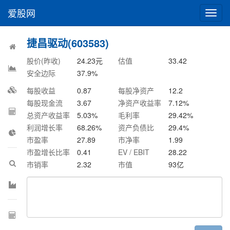
爱股网
切
换
导
捷昌驱动(603583)
航
股价(昨收)
24.23
元
估值
33.42
安全边际
37.9
%
每股收益
0.87
每股净资产
12.2
每股现金流
3.67
净资产收益率
7.12
%
总资产收益率
5.03
%
毛利率
29.42
%
利润增长率
68.26
%
资产负债比
29.4
%
市盈率
27.89
市净率
1.99
市盈增长比率
0.41
EV / EBIT
28.22
市销率
2.32
市值
93
亿