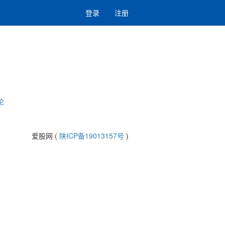
登录
注册
论
爱股网 (
陕ICP备19013157号
)