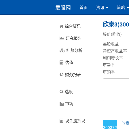
爱股网
首页
资讯
策略
欣泰3(300
综合资讯
股价(昨收)
研究报告
每股收益
杜邦分析
净资产收益率
利润增长率
估值
市净率
市销率
财务报表
选股
市场
现金流折现
欣泰3
300372