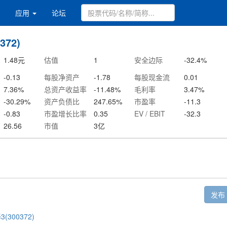
应用
论坛
372)
1.48
元
估值
1
安全边际
-32.4
%
-0.13
每股净资产
-1.78
每股现金流
0.01
7.36
%
总资产收益率
-11.48
%
毛利率
3.47
%
-30.29
%
资产负债比
247.65
%
市盈率
-11.3
-0.83
市盈增长比率
0.35
EV / EBIT
-32.3
26.56
市值
3
亿
发布
(300372)