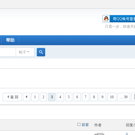
只需一步，快速开
帮助
帖子
搜
索
返 回
1
2
3
4
5
6
7
8
9
10
... 39
新窗
作者
回复
aa010z
0