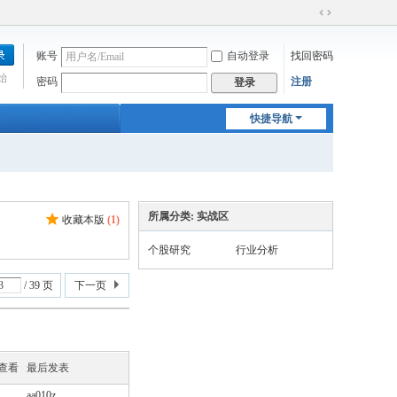
切
换
账号
自动登录
找回密码
到
宽
始
密码
注册
登录
版
快捷导航
所属分类: 实战区
收藏本版
(
1
)
个股研究
行业分析
/ 39 页
下一页
/查看
最后发表
aa010z