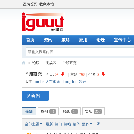
设为首页
收藏本站
首页
资讯
策略
应用
论坛
宣传中心
»
论坛
›
实战区
›
个股研究
爱
个股研究
今日:
57
|
主题:
768
|
排名:
5
股
版主:
condor
,
人在旅途
,
bhongchen
,
凌云
网
发新帖
全部
原创
41
转载
14
实盘
357
全部主题
最新
热门
热帖
精华
更多