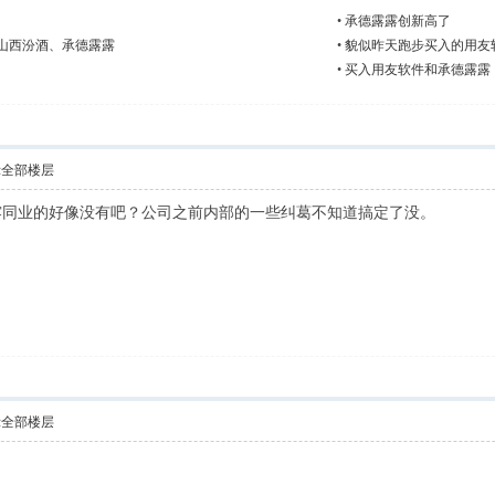
•
承德露露创新高了
仓山西汾酒、承德露露
•
貌似昨天跑步买入的用友
）
•
买入用友软件和承德露露
示全部楼层
露同业的好像没有吧？公司之前内部的一些纠葛不知道搞定了没。
示全部楼层