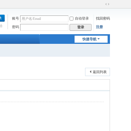
切
换
账号
自动登录
找回密码
到
宽
始
密码
注册
登录
版
快捷导航
返回列表