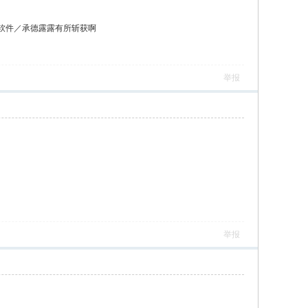
软件／承德露露有所斩获啊
举报
举报