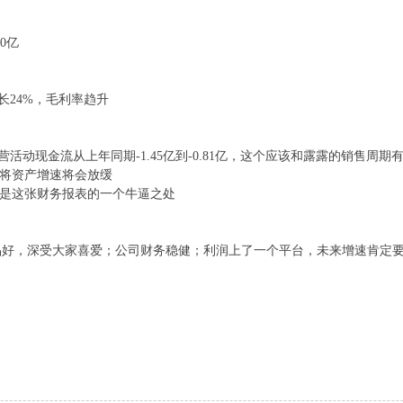
60亿
长24%，毛利率趋升
营活动现金流从上年同期-1.45亿到-0.81亿，这个应该和露露的销售周期
来将资产增速将会放缓
这是这张财务报表的一个牛逼之处
品好，深受大家喜爱；公司财务稳健；利润上了一个平台，未来增速肯定