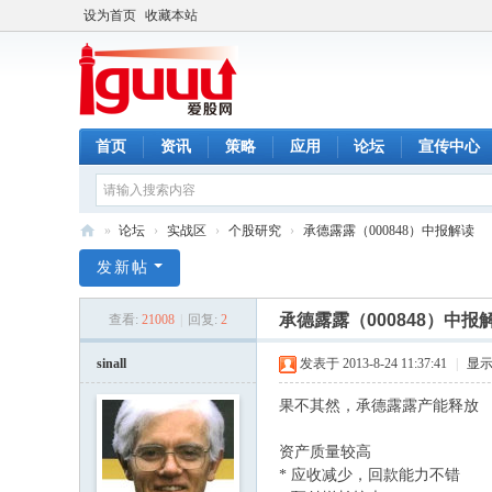
设为首页
收藏本站
首页
资讯
策略
应用
论坛
宣传中心
»
论坛
›
实战区
›
个股研究
›
承德露露（000848）中报解读
爱
发新帖
股
承德露露（000848）中报
查看:
21008
|
回复:
2
网
sinall
发表于 2013-8-24 11:37:41
|
显
果不其然，承德露露产能释放
资产质量较高
* 应收减少，回款能力不错