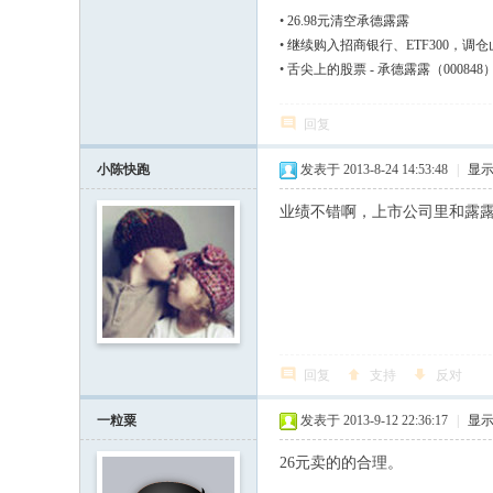
•
26.98元清空承德露露
•
继续购入招商银行、ETF300，调
•
舌尖上的股票 - 承德露露（000848
回复
小陈快跑
发表于 2013-8-24 14:53:48
|
显
业绩不错啊，上市公司里和露
回复
支持
反对
一粒粟
发表于 2013-9-12 22:36:17
|
显
26元卖的的合理。