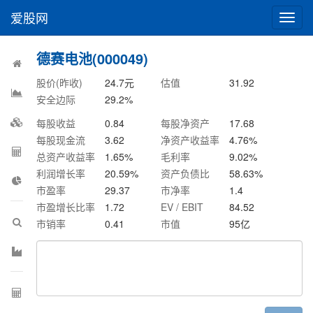
爱股网
切
换
导
德赛电池(000049)
航
股价(昨收)
24.7
元
估值
31.92
安全边际
29.2
%
每股收益
0.84
每股净资产
17.68
每股现金流
3.62
净资产收益率
4.76
%
总资产收益率
1.65
%
毛利率
9.02
%
利润增长率
20.59
%
资产负债比
58.63
%
市盈率
29.37
市净率
1.4
市盈增长比率
1.72
EV / EBIT
84.52
市销率
0.41
市值
95
亿