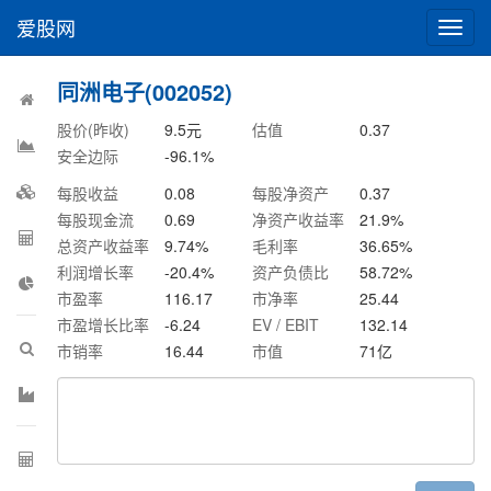
爱股网
切
换
导
同洲电子(002052)
航
股价(昨收)
9.5
元
估值
0.37
安全边际
-96.1
%
每股收益
0.08
每股净资产
0.37
每股现金流
0.69
净资产收益率
21.9
%
总资产收益率
9.74
%
毛利率
36.65
%
利润增长率
-20.4
%
资产负债比
58.72
%
市盈率
116.17
市净率
25.44
市盈增长比率
-6.24
EV / EBIT
132.14
市销率
16.44
市值
71
亿