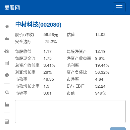
爱股网
切
换
导
中材科技(002080)
航
股价(昨收)
56.56
元
估值
14.02
安全边际
-75.2
%
每股收益
1.17
每股净资产
12.19
每股现金流
1.75
净资产收益率
9.6
%
总资产收益率
3.41
%
毛利率
19.44
%
利润增长率
28
%
资产负债比
56.32
%
市盈率
48.35
市净率
4.64
市盈增长比率
1.5
EV / EBIT
52.24
市销率
3.01
市值
949
亿