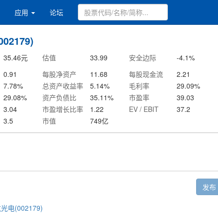
应用
论坛
02179)
35.46
元
估值
33.99
安全边际
-4.1
%
0.91
每股净资产
11.68
每股现金流
2.21
7.78
%
总资产收益率
5.14
%
毛利率
29.09
%
29.08
%
资产负债比
35.11
%
市盈率
39.03
3.04
市盈增长比率
1.22
EV / EBIT
37.2
3.5
市值
749
亿
发布
光电(002179)