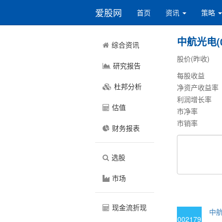
爱股网
首页
资讯
策略
中航光电(0
综合资讯
股价(昨收)
研究报告
每股收益
杜邦分析
净资产收益率
利润增长率
估值
市净率
市销率
财务报表
选股
市场
现金流折现
中航
002179