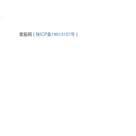
爱股网 (
陕ICP备19013157号
)