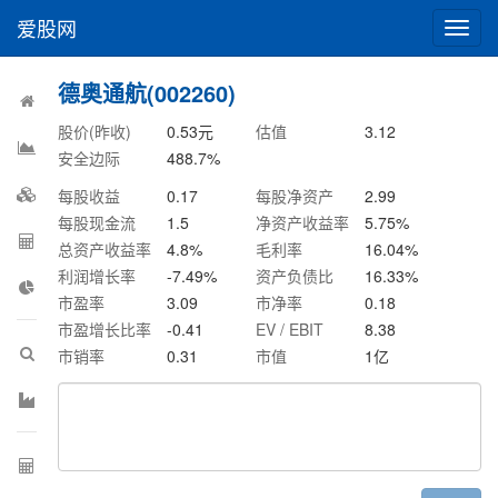
爱股网
切
换
导
德奥通航(002260)
航
股价(昨收)
0.53
元
估值
3.12
安全边际
488.7
%
每股收益
0.17
每股净资产
2.99
每股现金流
1.5
净资产收益率
5.75
%
总资产收益率
4.8
%
毛利率
16.04
%
利润增长率
-7.49
%
资产负债比
16.33
%
市盈率
3.09
市净率
0.18
市盈增长比率
-0.41
EV / EBIT
8.38
市销率
0.31
市值
1
亿