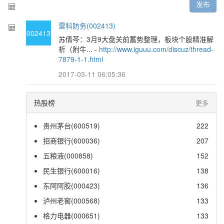
发布
雷科防务(002413)
002413
苏倩芩：3月9大盘关前蓄势整理，板块个股精准解
析（附牛... -
http://www.iguuu.com/discuz/thread-
7879-1-1.html
2017-03-11 06:05:36
热股榜
更多
贵州茅台(600519)
222
招商银行(600036)
207
五粮液(000858)
152
民生银行(600016)
138
东阿阿胶(000423)
136
泸州老窖(000568)
133
格力电器(000651)
133