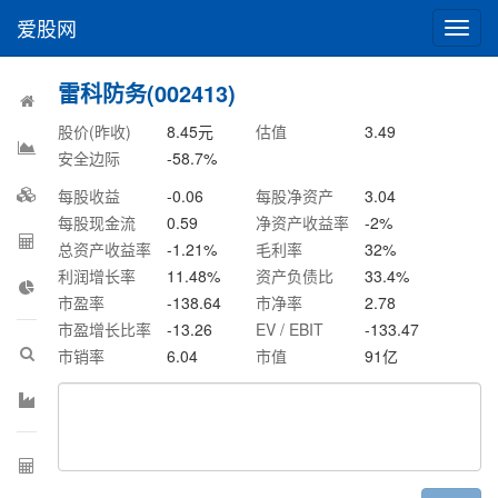
爱股网
切
换
导
雷科防务(002413)
航
股价(昨收)
8.45
元
估值
3.49
安全边际
-58.7
%
每股收益
-0.06
每股净资产
3.04
每股现金流
0.59
净资产收益率
-2
%
总资产收益率
-1.21
%
毛利率
32
%
利润增长率
11.48
%
资产负债比
33.4
%
市盈率
-138.64
市净率
2.78
市盈增长比率
-13.26
EV / EBIT
-133.47
市销率
6.04
市值
91
亿