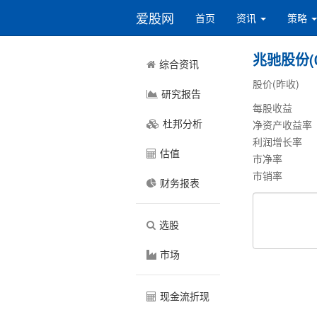
爱股网
首页
资讯
策略
兆驰股份(0
综合资讯
股价(昨收)
研究报告
每股收益
杜邦分析
净资产收益率
利润增长率
估值
市净率
市销率
财务报表
选股
市场
现金流折现