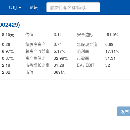
应用
论坛
02429)
8.15
元
估值
3.14
安全边际
-61.5
%
0.26
每股净资产
3.74
每股现金流
0.69
6.97
%
总资产收益率
5.17
%
毛利率
17.11
%
0.87
%
资产负债比
32.99
%
市盈率
31.31
2.18
市盈增长比率
31.28
EV / EBIT
32
2.02
市值
369
亿
发布