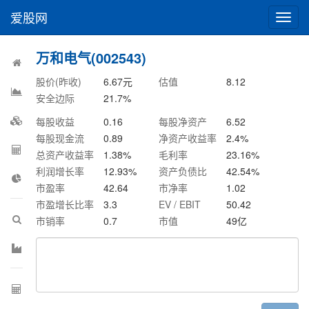
爱股网
切
换
导
万和电气(002543)
航
股价(昨收)
6.67
元
估值
8.12
安全边际
21.7
%
每股收益
0.16
每股净资产
6.52
每股现金流
0.89
净资产收益率
2.4
%
总资产收益率
1.38
%
毛利率
23.16
%
利润增长率
12.93
%
资产负债比
42.54
%
市盈率
42.64
市净率
1.02
市盈增长比率
3.3
EV / EBIT
50.42
市销率
0.7
市值
49
亿