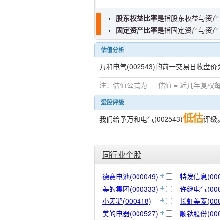
股东权益比率
是指股东权益与资产
固定资产比率
是指固定资产与资产
估值分析
万和电气(002543)的前一交易日收盘价
注：估值公式为 — 估值 = 近几年复权
爱股评级
低估
我们给予万和电气(002543)
评级
同行业个股
德赛电池(000049)
特发信息(000
美的集团(000333)
许继电气(000
小天鹅(000418)
长虹美菱(000
美的电器(000527)
顺钠股份(000