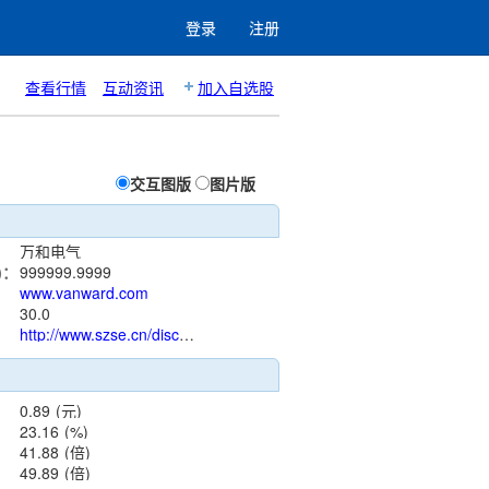
登录
注册
查看行情
互动资讯
加入自选股
交互图版
图片版
万和电气
)：
999999.9999
www.vanward.com
：
30.0
http://www.szse.cn/disclosure/listed/notice/index.html?stock=002543
0.89
(元)
23.16
(%)
41.88
(倍)
49.89
(倍)