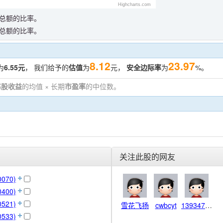
Highcharts.com
总额的比率。
总额的比率。
8.12
23.97
为
6.55元
， 我们给予的
估值
为
元，
安全边际率
为
%。
每股收益
的均值 × 长期
市盈率
的中位数。
。
关注此股的网友
070)
400)
521)
雪花飞扬
cwbcyt
13934705977
533)