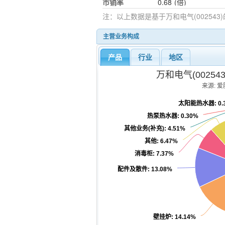
市销率
0.68
(倍)
注：以上数据是基于
万和电气(002543)
主营业务构成
产品
行业
地区
万和电气(0025
来源: 爱股
太阳能热水器
: 0
热泵热水器
: 0.30%
其他业务(补充)
: 4.51%
其他
: 6.47%
消毒柜
: 7.37%
配件及散件
: 13.08%
壁挂炉
: 14.14%