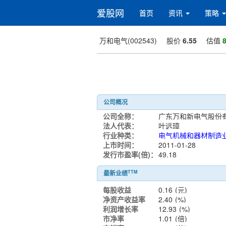
爱股网
首页
资讯
策略
万和电气(002543)
股价
6.55
估值
8
公司概况
公司全称：
法人代表：
叶远璋
行业种类：
电气机械和器材制造
上市时间：
2011-01-28
发行市盈率(倍)：
49.18
TTM
最新业绩
每股收益
0.16
(元)
净资产收益率
2.40
(%)
利润增长率
12.93
(%)
市净率
1.01
(倍)