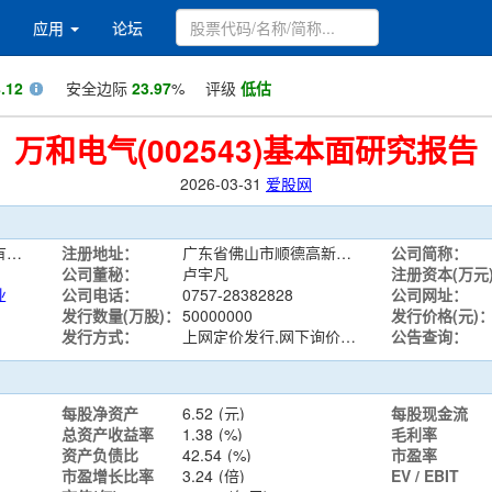
应用
论坛
.12
安全边际
23.97
%
评级
低估
万和电气(002543)基本面研究报告
2026-03-31
爱股网
广东万和新电气股份有限公司
注册地址：
广东省佛山市顺德高新区(容桂)建业中路13号
公司简称：
公司董秘：
卢宇凡
注册资本(万元
业
公司电话：
0757-28382828
公司网址：
发行数量(万股)：
50000000
发行价格(元)
发行方式：
上网定价发行,网下询价发行
公告查询：
每股净资产
6.52
(元)
每股现金流
总资产收益率
1.38
(%)
毛利率
资产负债比
42.54
(%)
市盈率
市盈增长比率
3.24
(倍)
EV / EBIT