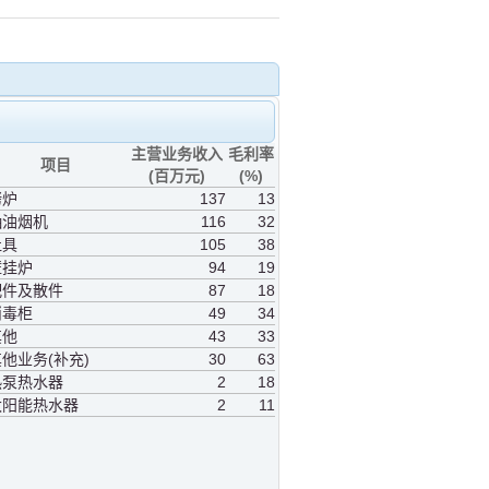
主营业务收入
毛利率
项目
(百万元)
(%)
烤炉
137
13
抽油烟机
116
32
灶具
105
38
壁挂炉
94
19
配件及散件
87
18
消毒柜
49
34
其他
43
33
他业务(补充)
30
63
热泵热水器
2
18
太阳能热水器
2
11