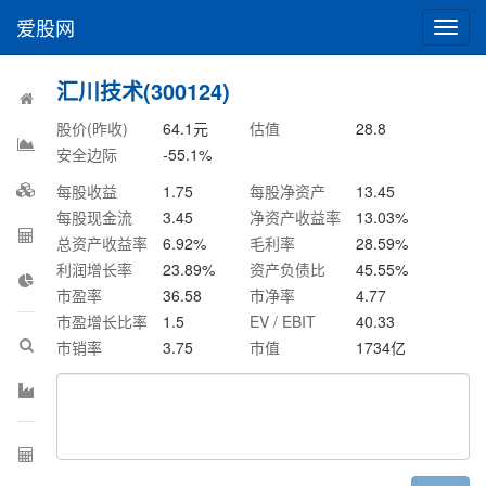
爱股网
切
换
导
汇川技术(300124)
航
股价(昨收)
64.1
元
估值
28.8
安全边际
-55.1
%
每股收益
1.75
每股净资产
13.45
每股现金流
3.45
净资产收益率
13.03
%
总资产收益率
6.92
%
毛利率
28.59
%
利润增长率
23.89
%
资产负债比
45.55
%
市盈率
36.58
市净率
4.77
市盈增长比率
1.5
EV / EBIT
40.33
市销率
3.75
市值
1734
亿