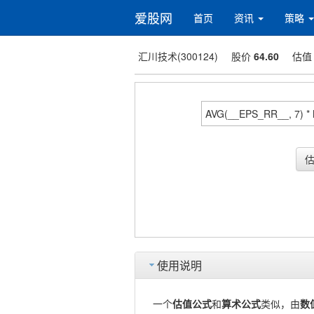
爱股网
首页
资讯
策略
汇川技术(300124)
股价
64.60
估
使用说明
一个
估值公式
和
算术公式
类似，由
数