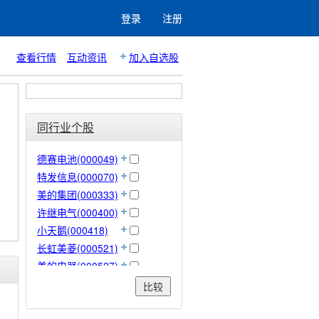
登录
注册
查看行情
互动资讯
加入自选股
同行业个股
德赛电池(000049)
特发信息(000070)
美的集团(000333)
许继电气(000400)
小天鹅(000418)
长虹美菱(000521)
美的电器(000527)
顺钠股份(000533)
比较
佛山照明(000541)