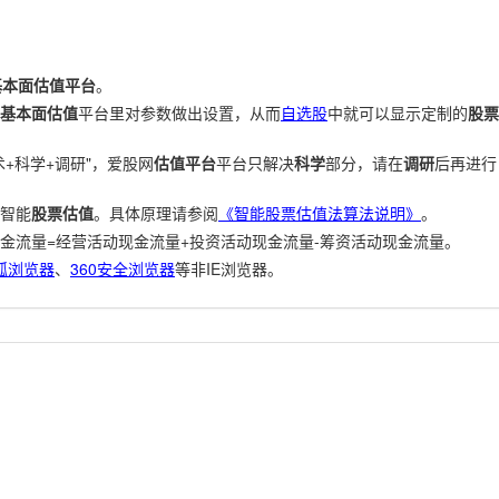
基本面估值平台
。
基本面估值
平台里对参数做出设置，从而
自选股
中就可以显示定制的
股票
+科学+调研"，爱股网
估值平台
平台只解决
科学
部分，请在
调研
后再进行
智能
股票估值
。具体原理请参阅
《智能股票估值法算法说明》
。
金流量=经营活动现金流量+投资活动现金流量-筹资活动现金流量。
狐浏览器
、
360安全浏览器
等非IE浏览器。