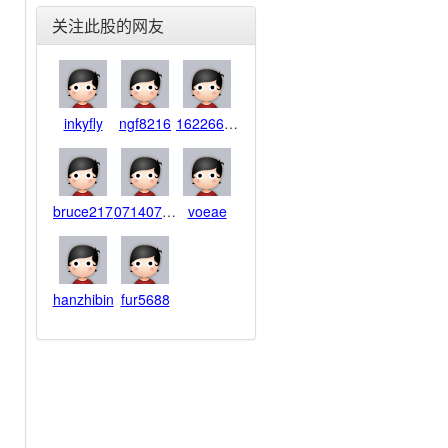
东北电气(000585)
关注此股的网友
合金投资(000633)
格力电器(000651)
东方电子(000682)
金宇车城(000803)
inkyfly
ngf8216
1622668631
银河生物(000806)
富通鑫茂(000836)
海信家电(000921)
佳电股份(000922)
bruce217
07140714f
voeae
德豪润达(002005)
思源电气(002028)
华帝股份(002035)
hanzhibin
fur5688
横店东磁(002056)
国轩高科(002074)
雪莱特(002076)
金智科技(002090)
三变科技(002112)
中环股份(002129)