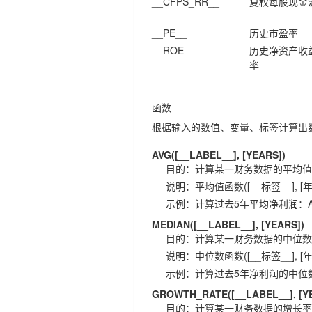
__CFPS_RR__
复权每股现金
__PE__
历史市盈率
__ROE__
历史净资产收
率
函数
根据输入的数值、变量、标签计算出
AVG([__LABEL__], [YEARS])
目的
：
计算某一财务数据的平均值
说明
：
平均值函数([__标签__], [年
示例
：
计算过去5年平均净利润：AVG(
MEDIAN([__LABEL__], [YEARS])
目的
：
计算某一财务数据的中位数
说明
：
中位数函数([__标签__], [年
示例
：
计算过去5年净利润的中位数：ME
GROWTH_RATE([__LABEL__], [Y
目的
：
计算某一财务数据的增长率