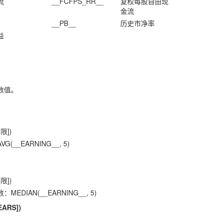
流
__FCFPS_RR__
复权每股自由现
金流
__PB__
历史市净率
益
数值。
限])
__EARNING__, 5)
限])
DIAN(__EARNING__, 5)
EARS])