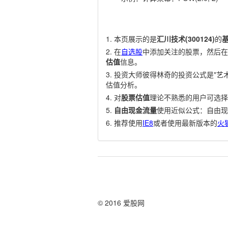
本页展示的是
汇川技术(300124)
的
在
自选股
中添加关注的股票，然后在
估值
信息。
投资大师彼得林奇的投资公式是"艺术
估值分析。
对
股票估值
理论不熟悉的用户可选择
自由现金流量
使用近似公式：自由现
推荐使用
IE8
或者使用最新版本的
火
© 2016 爱股网