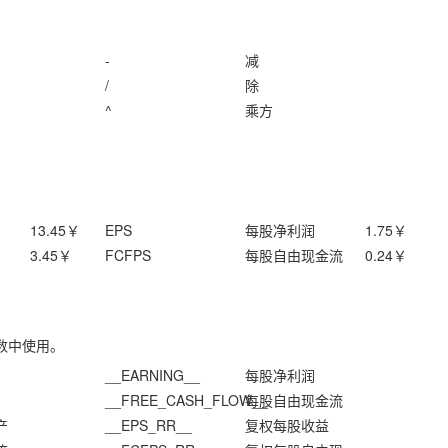
-
减
/
除
^
乘方
13.45
￥
EPS
每股净利润
1.75
￥
3.45
￥
FCFPS
每股自由现金流
0.24
￥
数中使用。
__EARNING__
每股净利润
__FREE_CASH_FLOW__
每股自由现金流
产
__EPS_RR__
复权每股收益