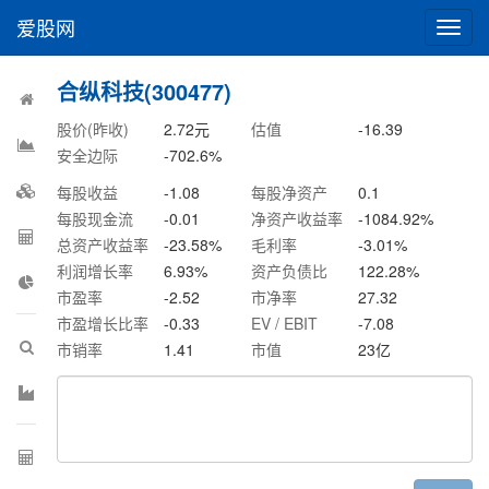
爱股网
切
换
导
合纵科技(300477)
航
股价(昨收)
2.72
元
估值
-16.39
安全边际
-702.6
%
每股收益
-1.08
每股净资产
0.1
每股现金流
-0.01
净资产收益率
-1084.92
%
总资产收益率
-23.58
%
毛利率
-3.01
%
利润增长率
6.93
%
资产负债比
122.28
%
市盈率
-2.52
市净率
27.32
市盈增长比率
-0.33
EV / EBIT
-7.08
市销率
1.41
市值
23
亿