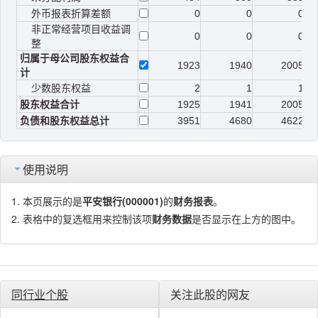
外币报表折算差额
0
0
0
非正常经营项目收益调
0
0
0
整
归属于母公司股东权益合
1923
1940
2005
计
少数股东权益
2
1
1
股东权益合计
1925
1941
2005
负债和股东权益总计
3951
4680
4622
使用说明
本页展示的是
平安银行(000001)
的
财务报表
。
表格中的复选框用来控制该项
财务数据
是否显示在上方的图中。
同行业个股
关注此股的网友