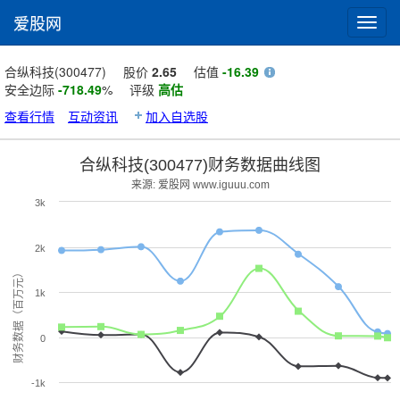
爱股网
Toggl
navig
合纵科技(300477)
股价
2.65
估值
-16.39
安全边际
-718.49
%
评级
高估
查看行情
互动资讯
加入自选股
合纵科技(300477)财务数据曲线图
来源: 爱股网 www.iguuu.com
3k
2k
财务数据（百万元）
1k
0
-1k