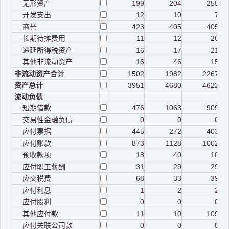
无形资产
199
204
255
开发支出
12
10
7
商誉
423
405
405
长期待摊费用
11
12
26
递延所得税资产
16
17
21
其他非流动资产
16
46
15
非流动资产合计
1502
1982
2267
资产总计
3951
4680
4622
流动负债
短期借款
476
1063
909
交易性金融负债
0
0
0
应付票据
445
272
403
应付账款
873
1128
1002
预收款项
18
40
10
应付职工薪酬
31
29
29
应交税费
68
33
39
应付利息
1
2
2
应付股利
0
0
0
其他应付款
11
10
109
应付关联公司款
0
0
0