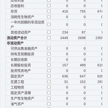
应收利息
0
0
0
应收股利
0
0
0
存货
416
755
674
消耗性生物资产
0
0
0
一年内到期的非流动资
0
0
0
产
其他流动资产
234
87
7
流动资产合计
2449
2698
2355
非流动资产
可供出售金融资产
0
0
0
持有至到期投资
0
0
0
长期应收款
0
0
0
长期股权投资
157
489
618
投资性房地产
0
0
0
固定资产
636
647
626
在建工程
31
152
293
工程物资
0
0
0
固定资产清理
0
0
0
生产性生物资产
0
0
0
油气资产
0
0
0