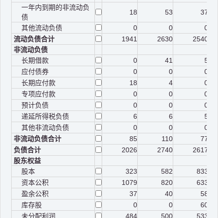
一年内到期的非流动负
18
53
37
债
其他流动负债
0
0
0
流动负债合计
1941
2630
2540
非流动负债
长期借款
0
41
5
应付债券
0
0
0
长期应付款
18
4
0
专项应付款
0
0
0
预计负债
0
0
0
递延所得税负债
6
6
5
其他非流动负债
0
0
0
非流动负债合计
85
110
77
负债合计
2026
2740
2617
股东权益
股本
323
582
833
资本公积
1079
820
633
盈余公积
37
40
58
库存股
0
0
60
未分配利润
484
500
533