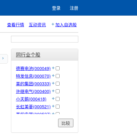
登录
注册
查看行情
互动资讯
加入自选股
同行业个股
德赛电池(000049)
特发信息(000070)
美的集团(000333)
许继电气(000400)
小天鹅(000418)
长虹美菱(000521)
美的电器(000527)
顺钠股份(000533)
比较
佛山照明(000541)