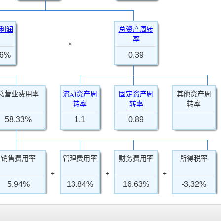
利润
总资产周转
率
×
36%
0.39
总营业费用率
流动资产周
固定资产周
其他资产周
转率
转率
转率
58.33%
1.1
0.89
销售费用率
管理费用率
财务费用率
所得税率
+
+
+
5.94%
13.84%
16.63%
-3.32%