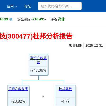
应用
论坛
16.39
安全边际
-718.49
%
评级
高估
(300477)杜邦分析报告
报告日期
2025-12-31
净资产收益
率
-747.06%
总资产收益率
权益乘数
×
-23.82%
-4.77