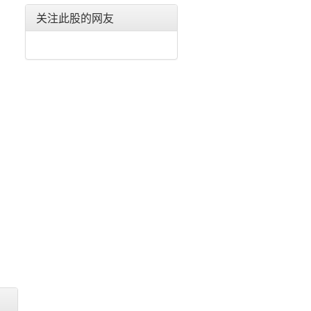
东北电气(000585)
关注此股的网友
合金投资(000633)
格力电器(000651)
东方电子(000682)
金宇车城(000803)
银河生物(000806)
富通鑫茂(000836)
海信家电(000921)
佳电股份(000922)
德豪润达(002005)
思源电气(002028)
华帝股份(002035)
横店东磁(002056)
国轩高科(002074)
雪莱特(002076)
金智科技(002090)
三变科技(002112)
中环股份(002129)