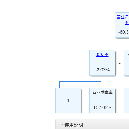
营业净
率
-60.
毛利率
−
-2.03%
营业成本率
−
1
102.03%
使用说明