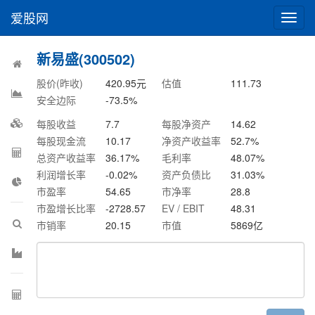
爱股网
切
换
导
新易盛(300502)
航
股价(昨收)
420.95
元
估值
111.73
安全边际
-73.5
%
每股收益
7.7
每股净资产
14.62
每股现金流
10.17
净资产收益率
52.7
%
总资产收益率
36.17
%
毛利率
48.07
%
利润增长率
-0.02
%
资产负债比
31.03
%
市盈率
54.65
市净率
28.8
市盈增长比率
-2728.57
EV / EBIT
48.31
市销率
20.15
市值
5869
亿