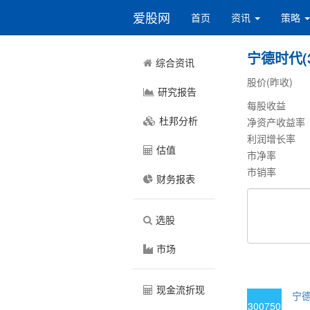
爱股网
首页
资讯
策略
宁德时代(3
综合资讯
股价(昨收)
研究报告
每股收益
杜邦分析
净资产收益率
利润增长率
估值
市净率
市销率
财务报表
选股
市场
现金流折现
宁德
300750