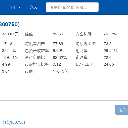
应用
论坛
00750)
388.07
元
估值
82.69
安全边际
-78.7
%
17.18
每股净资产
77.69
每股现金流
73.5
22.11
%
总资产收益率
8.09
%
毛利率
26.21
%
169.14
%
资产负债比
62.32
%
市盈率
22.6
4.99
市盈增长比率
0.12
EV / EBIT
24.65
3.81
市值
17845
亿
发布
时代(300750)