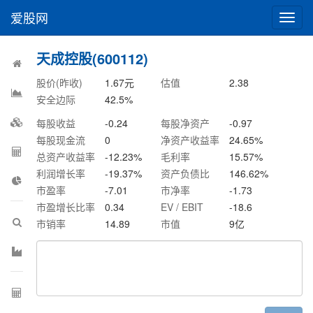
爱股网
切
换
导
天成控股(600112)
航
股价(昨收)
1.67
元
估值
2.38
安全边际
42.5
%
每股收益
-0.24
每股净资产
-0.97
每股现金流
0
净资产收益率
24.65
%
总资产收益率
-12.23
%
毛利率
15.57
%
利润增长率
-19.37
%
资产负债比
146.62
%
市盈率
-7.01
市净率
-1.73
市盈增长比率
0.34
EV / EBIT
-18.6
市销率
14.89
市值
9
亿