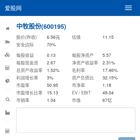
爱股网
切
换
导
中牧股份(600195)
航
股价(昨收)
6.56
元
估值
11.15
安全边际
70
%
每股收益
0.13
每股净资产
5.57
每股现金流
2.67
净资产收益率
2.31
%
总资产收益率
1.52
%
毛利率
17.46
%
利润增长率
3
%
资产负债比
32.15
%
市盈率
50.95
市净率
1.18
市盈增长比率
15.13
EV / EBIT
49.04
市销率
1.04
市值
67
亿