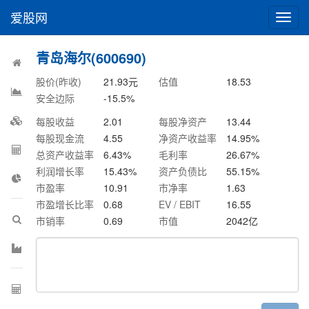
爱股网
切
换
导
青岛海尔(600690)
航
股价(昨收)
21.93
元
估值
18.53
安全边际
-15.5
%
每股收益
2.01
每股净资产
13.44
每股现金流
4.55
净资产收益率
14.95
%
总资产收益率
6.43
%
毛利率
26.67
%
利润增长率
15.43
%
资产负债比
55.15
%
市盈率
10.91
市净率
1.63
市盈增长比率
0.68
EV / EBIT
16.55
市销率
0.69
市值
2042
亿