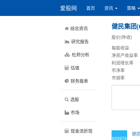
爱股网
首页
资讯
策略
健民集团(6
综合资讯
股价(昨收)
研究报告
每股收益
杜邦分析
净资产收益率
利润增长率
估值
市净率
市销率
财务报表
选股
市场
现金流折现
健民
600976