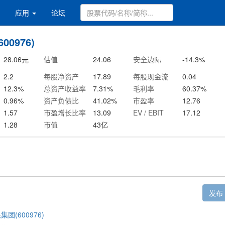
应用
论坛
00976)
28.06
元
估值
24.06
安全边际
-14.3
%
2.2
每股净资产
17.89
每股现金流
0.04
12.3
%
总资产收益率
7.31
%
毛利率
60.37
%
0.96
%
资产负债比
41.02
%
市盈率
12.76
1.57
市盈增长比率
13.09
EV / EBIT
17.12
1.28
市值
43
亿
发布
集团(600976)