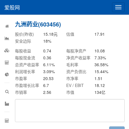
爱股网
切
换
导
九洲药业(603456)
航
股价(昨收)
15.18
元
估值
17.91
安全边际
18
%
每股收益
0.74
每股净资产
10.08
每股现金流
0.36
净资产收益率
7.33
%
总资产收益率
6.11
%
毛利率
36.58
%
利润增长率
3.09
%
资产负债比
15.44
%
市盈率
20.53
市净率
1.51
市盈增长比率
6.7
EV / EBIT
18.12
市销率
2.56
市值
134
亿