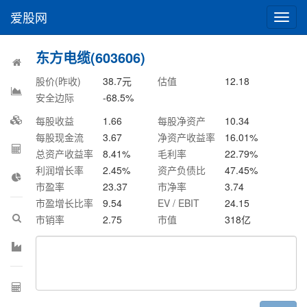
爱股网
切
换
导
东方电缆(603606)
航
股价(昨收)
38.7
元
估值
12.18
安全边际
-68.5
%
每股收益
1.66
每股净资产
10.34
每股现金流
3.67
净资产收益率
16.01
%
总资产收益率
8.41
%
毛利率
22.79
%
利润增长率
2.45
%
资产负债比
47.45
%
市盈率
23.37
市净率
3.74
市盈增长比率
9.54
EV / EBIT
24.15
市销率
2.75
市值
318
亿