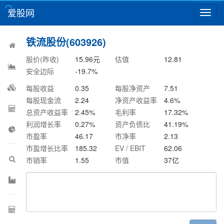
爱股网
切
换
导
铁流股份(603926)
航
股价(昨收)
15.96
元
估值
12.81
安全边际
-19.7
%
每股收益
0.35
每股净资产
7.51
每股现金流
2.24
净资产收益率
4.6
%
总资产收益率
2.45
%
毛利率
17.32
%
利润增长率
0.27
%
资产负债比
41.19
%
市盈率
46.17
市净率
2.13
市盈增长比率
185.32
EV / EBIT
62.06
市销率
1.55
市值
37
亿