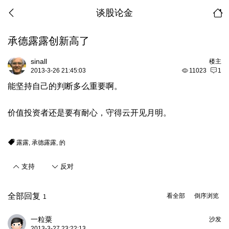
谈股论金
承德露露创新高了
sinall
楼主
2013-3-26 21:45:03
11023
1
能坚持自己的判断多么重要啊。
价值投资者还是要有耐心，守得云开见月明。
露露
,
承德露露
,
的
支持
反对
全部回复
看全部
倒序浏览
1
一粒粟
沙发
2013-3-27 23:22:13