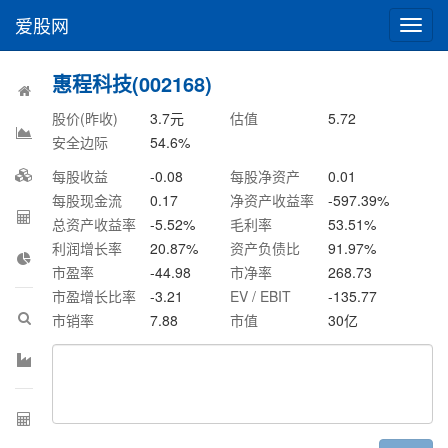
爱股网
切
换
导
惠程科技(002168)
航
股价(昨收)
3.7
元
估值
5.72
安全边际
54.6
%
每股收益
-0.08
每股净资产
0.01
每股现金流
0.17
净资产收益率
-597.39
%
总资产收益率
-5.52
%
毛利率
53.51
%
利润增长率
20.87
%
资产负债比
91.97
%
市盈率
-44.98
市净率
268.73
市盈增长比率
-3.21
EV / EBIT
-135.77
市销率
7.88
市值
30
亿