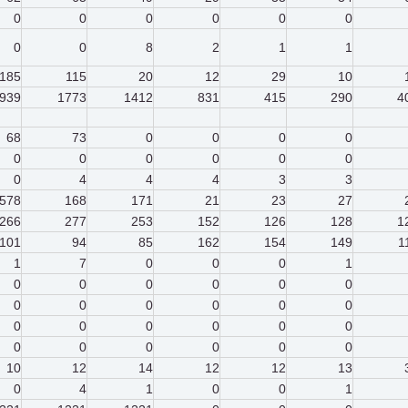
0
0
0
0
0
0
0
0
8
2
1
1
185
115
20
12
29
10
939
1773
1412
831
415
290
4
68
73
0
0
0
0
0
0
0
0
0
0
0
4
4
4
3
3
578
168
171
21
23
27
266
277
253
152
126
128
1
101
94
85
162
154
149
1
1
7
0
0
0
1
0
0
0
0
0
0
0
0
0
0
0
0
0
0
0
0
0
0
0
0
0
0
0
0
10
12
14
12
12
13
0
4
1
0
0
1