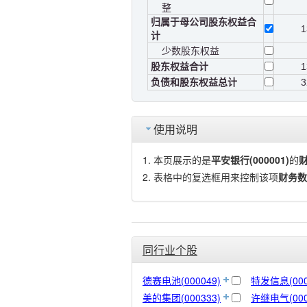
整
归属于母公司股东权益合
1
计
少数股东权益
股东权益合计
1
负债和股东权益总计
3
使用说明
本页展示的是
平安银行(000001)
的
表格中的复选框用来控制该项
财务数
同行业个股
德赛电池(000049)
特发信息(000
美的集团(000333)
许继电气(000