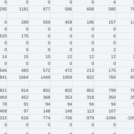
0
0
0
0
0
4
295
1181
877
586
608
585
7
0
289
559
459
196
157
1
0
0
0
0
0
0
520
175
0
0
0
0
0
0
0
0
0
0
0
0
0
0
0
2
14
15
10
12
12
12
0
0
0
0
0
0
546
483
572
472
213
175
1
841
1664
1449
1059
822
760
8
821
814
802
802
802
799
7
483
452
368
353
318
350
2
78
91
94
94
94
94
408
97
148
148
113
107
315
616
774
-756
-979
-1094
-10
0
0
0
0
0
0