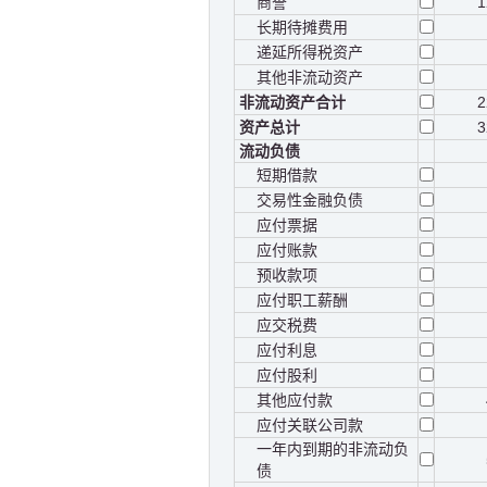
商誉
1
长期待摊费用
递延所得税资产
其他非流动资产
非流动资产合计
2
资产总计
3
流动负债
短期借款
交易性金融负债
应付票据
应付账款
预收款项
应付职工薪酬
应交税费
应付利息
应付股利
其他应付款
应付关联公司款
一年内到期的非流动负
债