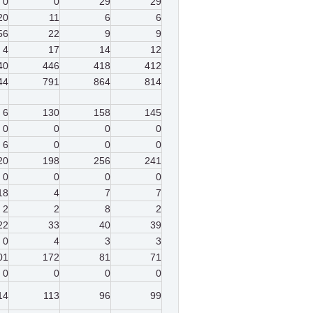
0
0
29
29
20
11
6
6
56
22
9
9
4
17
14
12
40
446
418
412
44
791
864
814
6
130
158
145
0
0
0
0
6
0
0
0
20
198
256
241
0
0
0
0
18
4
7
7
2
2
8
2
22
33
40
39
0
4
3
3
01
172
81
71
0
0
0
0
14
113
96
99