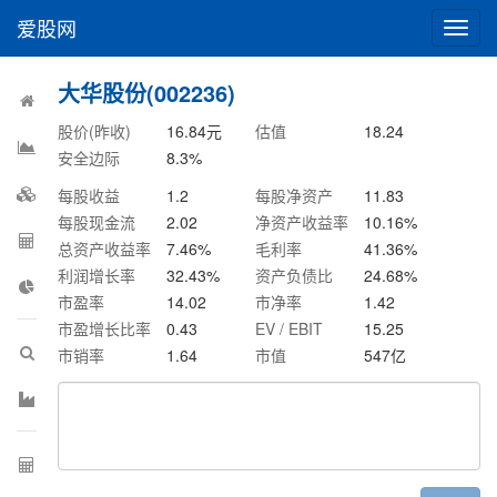
爱股网
切
换
导
大华股份(002236)
航
股价(昨收)
16.84
元
估值
18.24
安全边际
8.3
%
每股收益
1.2
每股净资产
11.83
每股现金流
2.02
净资产收益率
10.16
%
总资产收益率
7.46
%
毛利率
41.36
%
利润增长率
32.43
%
资产负债比
24.68
%
市盈率
14.02
市净率
1.42
市盈增长比率
0.43
EV / EBIT
15.25
市销率
1.64
市值
547
亿