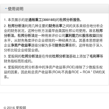
使用说明
本页展示的是
通裕重工(300185)
的
杜邦分析报告
。
杜邦分析法
利用几种主要的
财务比率
之间的关系来综合地分析企
业的财务状况，这种分析方法最早由美国杜邦公司使用，故名
杜邦
分析法
。
杜邦分析法
是一种用来评价公司
赢利能力
和
股东权益
回报
水平，从财务角度评价企业绩效的一种经典方法。其基本思想是将
企业
净资产收益率
逐级分解为多项
财务比率
乘积，这样有助于深入
分析比较企业经营业绩。
爱股网的
杜邦分析法
是在传统
杜邦分析法
基础上添加了
毛利率
等
财务指标而形成的。
爱股网的杜邦分析表中的净资产收益率(ROE)排除了少数股东权
益的因素，因此和总资产收益率(ROA)不具备ROE = ROA * EM的关
系。
© 2016 爱股网