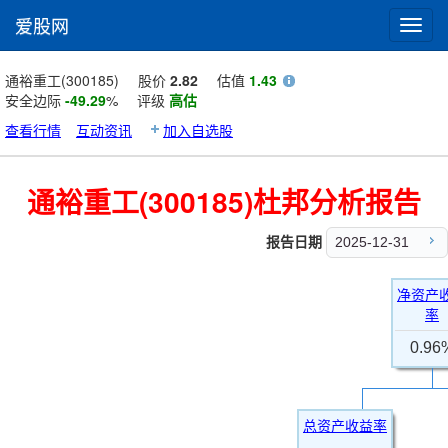
爱股网
Toggl
navig
通裕重工(300185)
股价
2.82
估值
1.43
安全边际
-49.29
%
评级
高估
查看行情
互动资讯
加入自选股
通裕重工(300185)杜邦分析报告
报告日期
2025-12-31
净资产
率
0.96
总资产收益率