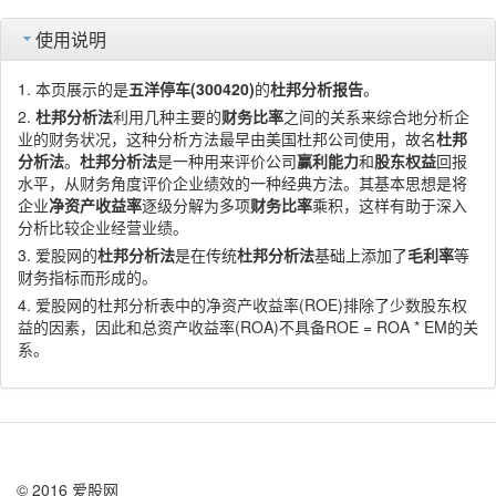
使用说明
本页展示的是
五洋停车(300420)
的
杜邦分析报告
。
杜邦分析法
利用几种主要的
财务比率
之间的关系来综合地分析企
业的财务状况，这种分析方法最早由美国杜邦公司使用，故名
杜邦
分析法
。
杜邦分析法
是一种用来评价公司
赢利能力
和
股东权益
回报
水平，从财务角度评价企业绩效的一种经典方法。其基本思想是将
企业
净资产收益率
逐级分解为多项
财务比率
乘积，这样有助于深入
分析比较企业经营业绩。
爱股网的
杜邦分析法
是在传统
杜邦分析法
基础上添加了
毛利率
等
财务指标而形成的。
爱股网的杜邦分析表中的净资产收益率(ROE)排除了少数股东权
益的因素，因此和总资产收益率(ROA)不具备ROE = ROA * EM的关
系。
© 2016 爱股网