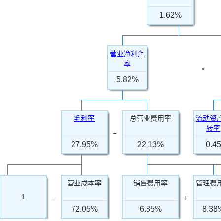
1.62%
营业净利润
率
×
5.82%
毛利率
总营业费用率
流动资
转率
−
27.95%
22.13%
0.45
营业成本率
销售费用率
管理费
−
+
1
72.05%
6.85%
8.38