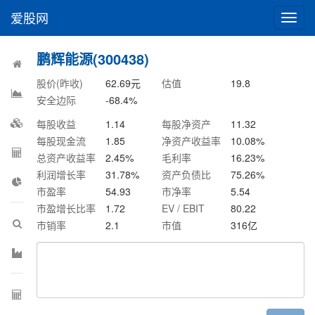
爱股网
切
换
导
鹏辉能源(300438)
航
股价(昨收)
62.69
元
估值
19.8
安全边际
-68.4
%
每股收益
1.14
每股净资产
11.32
每股现金流
1.85
净资产收益率
10.08
%
总资产收益率
2.45
%
毛利率
16.23
%
利润增长率
31.78
%
资产负债比
75.26
%
市盈率
54.93
市净率
5.54
市盈增长比率
1.72
EV / EBIT
80.22
市销率
2.1
市值
316
亿