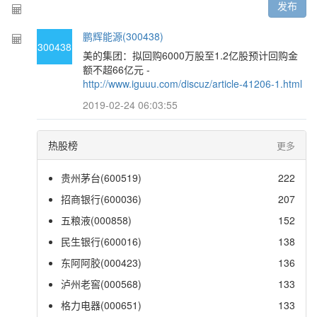
发布
鹏辉能源(300438)
300438
美的集团：拟回购6000万股至1.2亿股预计回购金
额不超66亿元 -
http://www.iguuu.com/discuz/article-41206-1.html
2019-02-24 06:03:55
热股榜
更多
贵州茅台(600519)
222
招商银行(600036)
207
五粮液(000858)
152
民生银行(600016)
138
东阿阿胶(000423)
136
泸州老窖(000568)
133
格力电器(000651)
133