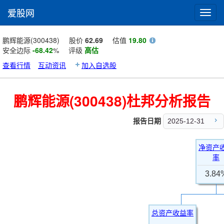
爱股网
Toggl
navig
鹏辉能源(300438)
股价
62.69
估值
19.80
安全边际
-68.42
%
评级
高估
查看行情
互动资讯
加入自选股
鹏辉能源(300438)杜邦分析报告
报告日期
2025-12-31
净资产
率
3.84
总资产收益率