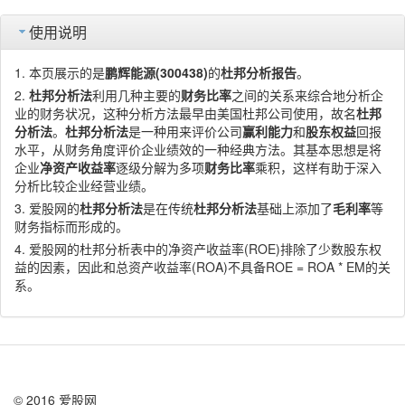
使用说明
本页展示的是
鹏辉能源(300438)
的
杜邦分析报告
。
杜邦分析法
利用几种主要的
财务比率
之间的关系来综合地分析企
业的财务状况，这种分析方法最早由美国杜邦公司使用，故名
杜邦
分析法
。
杜邦分析法
是一种用来评价公司
赢利能力
和
股东权益
回报
水平，从财务角度评价企业绩效的一种经典方法。其基本思想是将
企业
净资产收益率
逐级分解为多项
财务比率
乘积，这样有助于深入
分析比较企业经营业绩。
爱股网的
杜邦分析法
是在传统
杜邦分析法
基础上添加了
毛利率
等
财务指标而形成的。
爱股网的杜邦分析表中的净资产收益率(ROE)排除了少数股东权
益的因素，因此和总资产收益率(ROA)不具备ROE = ROA * EM的关
系。
© 2016 爱股网