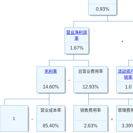
0.93%
营业净利润
率
×
1.67%
毛利率
总营业费用率
流动资
转率
−
14.60%
12.93%
1.0
营业成本率
销售费用率
管理费
−
+
1
85.40%
2.63%
3.39