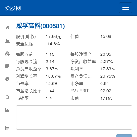
爱股网
切
换
导
威孚高科(000581)
航
股价(昨收)
17.66
元
估值
15.08
安全边际
-14.6
%
每股收益
1.13
每股净资产
20.95
每股现金流
2.14
净资产收益率
5.37
%
总资产收益率
3.67
%
毛利率
17.33
%
利润增长率
10.67
%
资产负债比
29.75
%
市盈率
15.69
市净率
0.84
市盈增长比率
1.44
EV / EBIT
22.02
市销率
1.4
市值
171
亿