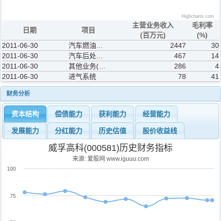
Highcharts.com
主营业务收入
毛利率
日期
项目
(百万元)
(%)
2011-06-30
汽车燃油喷射系统
2447
30
2011-06-30
汽车后处理系统
467
14
2011-06-30
其他业务(补充)
286
4
2011-06-30
进气系统
78
41
财务分析
资本结构
偿债能力
获利能力
经营能力
发展能力
分红能力
历史估值
股价收益线
威孚高科(000581)历史财务指标
来源: 爱股网 www.iguuu.com
100
75