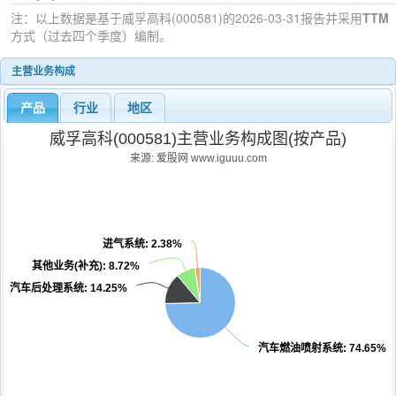
注：以上数据是基于
威孚高科(000581)
的2026-03-31
报告并采用
TTM
方式（过去四个季度）编制。
主营业务构成
产品
行业
地区
威孚高科(000581)主营业务构成图(按产品)
来源: 爱股网 www.iguuu.com
进气系统
: 2.38%
其他业务(补充)
: 8.72%
汽车后处理系统
: 14.25%
汽车燃油喷射系统
: 74.65%