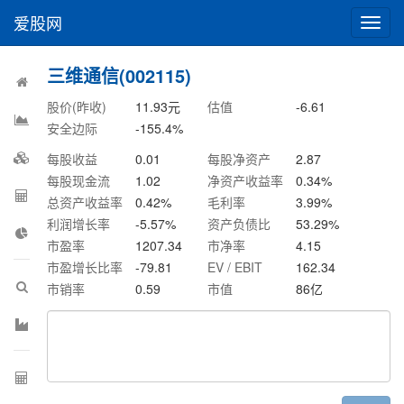
爱股网
切
换
导
三维通信(002115)
航
股价(昨收)
11.93
元
估值
-6.61
安全边际
-155.4
%
每股收益
0.01
每股净资产
2.87
每股现金流
1.02
净资产收益率
0.34
%
总资产收益率
0.42
%
毛利率
3.99
%
利润增长率
-5.57
%
资产负债比
53.29
%
市盈率
1207.34
市净率
4.15
市盈增长比率
-79.81
EV / EBIT
162.34
市销率
0.59
市值
86
亿