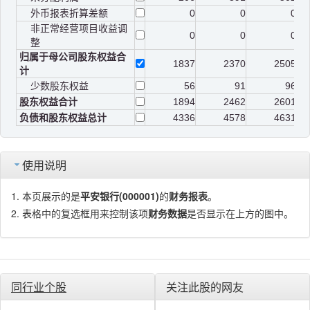
外币报表折算差额
0
0
0
非正常经营项目收益调
0
0
0
整
归属于母公司股东权益合
1837
2370
2505
计
少数股东权益
56
91
96
股东权益合计
1894
2462
2601
负债和股东权益总计
4336
4578
4631
使用说明
本页展示的是
平安银行(000001)
的
财务报表
。
表格中的复选框用来控制该项
财务数据
是否显示在上方的图中。
同行业个股
关注此股的网友