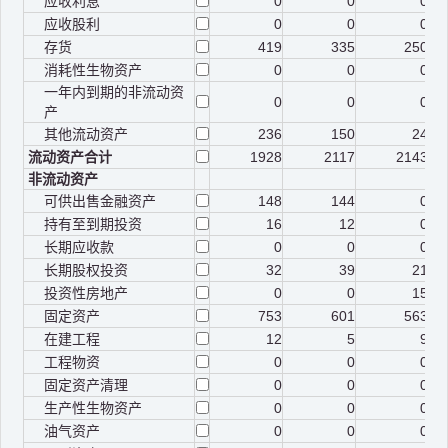
应收利息
0
0
0
应收股利
0
0
0
存货
419
335
250
消耗性生物资产
0
0
0
一年内到期的非流动资
0
0
0
产
其他流动资产
236
150
24
流动资产合计
1928
2117
2143
非流动资产
可供出售金融资产
148
144
0
持有至到期投资
16
12
0
长期应收款
0
0
0
长期股权投资
32
39
21
投资性房地产
0
0
15
固定资产
753
601
563
在建工程
12
5
9
工程物资
0
0
0
固定资产清理
0
0
0
生产性生物资产
0
0
0
油气资产
0
0
0