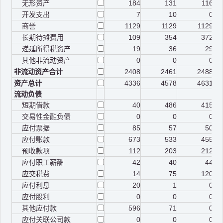
无形资产
184
131
116
开发支出
7
10
0
商誉
1129
1129
1129
长期待摊费用
109
354
372
递延所得税资产
19
36
29
其他非流动资产
0
0
0
非流动资产合计
2408
2461
2488
资产总计
4336
4578
4631
流动负债
短期借款
40
486
415
交易性金融负债
0
0
0
应付票据
85
57
50
应付账款
673
533
455
预收款项
112
203
212
应付职工薪酬
42
40
44
应交税费
14
75
120
应付利息
20
1
0
应付股利
0
0
0
其他应付款
596
71
0
应付关联公司款
0
0
0