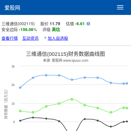
爱股网
Toggl
navig
三维通信(002115)
股价
11.79
估值
-6.61
安全边际
-156.06
%
评级
高估
查看行情
互动资讯
加入自选股
三维通信(002115)财务数据曲线图
来源: 爱股网 www.iguuu.com
3k
2k
财务数据（百万元）
1k
0