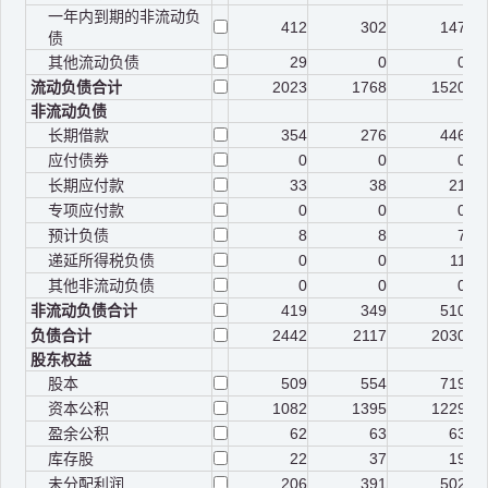
一年内到期的非流动负
412
302
147
债
其他流动负债
29
0
0
流动负债合计
2023
1768
1520
非流动负债
长期借款
354
276
446
应付债券
0
0
0
长期应付款
33
38
21
专项应付款
0
0
0
预计负债
8
8
7
递延所得税负债
0
0
11
其他非流动负债
0
0
0
非流动负债合计
419
349
510
负债合计
2442
2117
2030
股东权益
股本
509
554
719
资本公积
1082
1395
1229
盈余公积
62
63
63
库存股
22
37
19
未分配利润
206
391
502