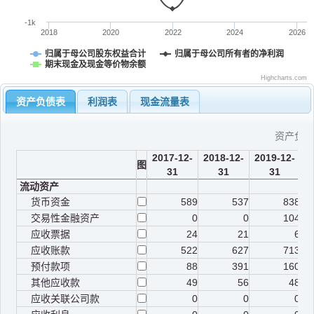
-1k
2018
2020
2022
2024
2026
归属于母公司股东权益合计
归属于母公司所有者的净利润
期末现金及现金等价物余额
Highcharts.com
资产负债表
利润表
现金流量表
资产负
2017-12-
2018-12-
2019-12-
2
图
31
31
31
流动资产
货币资金
589
537
838
交易性金融资产
0
0
104
应收票据
24
21
6
应收账款
522
627
713
预付款项
88
391
160
其他应收款
49
56
48
应收关联公司款
0
0
0