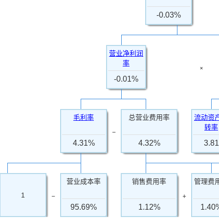
-0.03%
营业净利润
率
×
-0.01%
毛利率
总营业费用率
流动资
转率
−
4.31%
4.32%
3.81
营业成本率
销售费用率
管理费
−
+
1
95.69%
1.12%
1.40