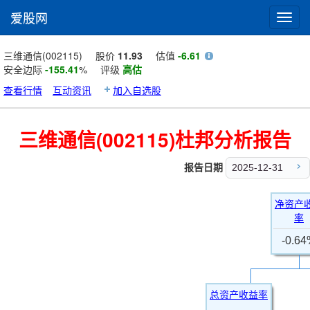
爱股网
Toggl
navig
三维通信(002115)
股价
11.93
估值
-6.61
安全边际
-155.41
%
评级
高估
查看行情
互动资讯
加入自选股
三维通信(002115)杜邦分析报告
报告日期
2025-12-31
净资产
率
-0.6
总资产收益率