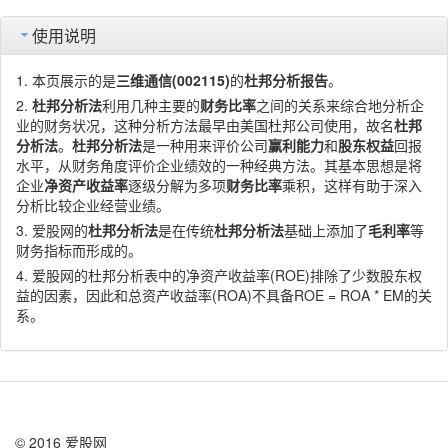
使用说明
本页展示的是
三维通信(002115)
的
杜邦分析报告
。
杜邦分析法
利用几种主要的
财务比率
之间的关系来综合地分析企
业的财务状况，这种分析方法最早由美国杜邦公司使用，故名
杜邦
分析法
。
杜邦分析法
是一种用来评价公司
赢利能力
和
股东权益
回报
水平，从财务角度评价企业绩效的一种经典方法。其基本思想是将
企业
净资产收益率
逐级分解为多项
财务比率
乘积，这样有助于深入
分析比较企业经营业绩。
爱股网的
杜邦分析法
是在传统
杜邦分析法
基础上添加了
毛利率
等
财务指标而形成的。
爱股网的杜邦分析表中的净资产收益率(ROE)排除了少数股东权
益的因素，因此和总资产收益率(ROA)不具备ROE = ROA * EM的关
系。
© 2016 爱股网