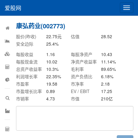
爱股网
切
换
导
康弘药业(002773)
航
股价(昨收)
22.75
元
估值
28.52
安全边际
25.4
%
每股收益
1.16
每股净资产
10.43
每股现金流
10.02
净资产收益率
11.14
%
总资产收益率
10.3
%
毛利率
89.65
%
利润增长率
22.35
%
资产负债比
6.18
%
市盈率
19.58
市净率
2.18
市盈增长比率
0.89
EV / EBIT
17.25
市销率
4.73
市值
210
亿