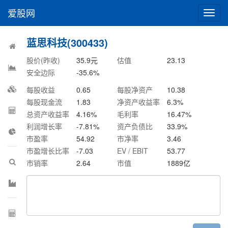
爱股网
切
换
导
蓝思科技(300433)
航
股价(昨收)
35.9
元
估值
23.13
安全边际
-35.6
%
每股收益
0.65
每股净资产
10.38
每股现金流
1.83
净资产收益率
6.3
%
总资产收益率
4.16
%
毛利率
16.47
%
利润增长率
-7.81
%
资产负债比
33.9
%
市盈率
54.92
市净率
3.46
市盈增长比率
-7.03
EV / EBIT
53.77
市销率
2.64
市值
1889
亿