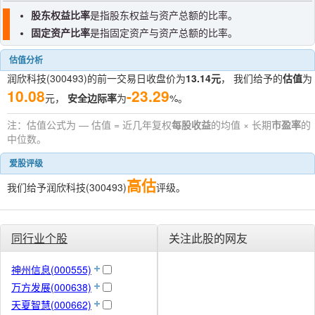
股东权益比率
是指股东权益与资产总额的比率。
固定资产比率
是指固定资产与资产总额的比率。
估值分析
润欣科技(300493)的前一交易日收盘价为
13.14元
， 我们给予的
估值
为
10.08
-23.29
元，
安全边际率
为
%。
注：估值公式为 — 估值 = 近几年复权
每股收益
的均值 × 长期
市盈率
的
中位数。
爱股评级
高估
我们给予润欣科技(300493)
评级。
同行业个股
关注此股的网友
神州信息(000555)
万方发展(000638)
天夏智慧(000662)