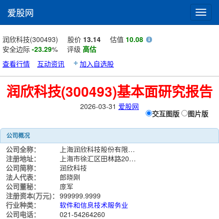
爱股网
Toggl
navig
润欣科技(300493)
股价
13.14
估值
10.08
安全边际
-23.29
%
评级
高估
查看行情
互动资讯
加入自选股
润欣科技(300493)基本面研究报告
2026-03-31
爱股网
交互图版
图片版
公司概况
公司全称：
上海润欣科技股份有限公司
注册地址：
上海市徐汇区田林路200号A号楼301室
公司简称：
润欣科技
法人代表：
郎晓刚
公司董秘：
庞军
注册资本(万元)：
999999.9999
行业种类：
软件和信息技术服务业
公司电话：
021-54264260