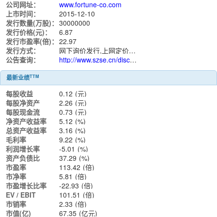
公司网址：
www.fortune-co.com
上市时间：
2015-12-10
发行数量(万股)：
30000000
发行价格(元)：
6.87
发行市盈率(倍)：
22.97
发行方式：
网下询价发行,上网定价发行
公告查询：
http://www.szse.cn/disclosure/listed/notice/index.html?stock=300493
TTM
最新业绩
每股收益
0.12
(元)
每股净资产
2.26
(元)
每股现金流
0.73
(元)
净资产收益率
5.12
(%)
总资产收益率
3.16
(%)
毛利率
9.22
(%)
利润增长率
-5.01
(%)
资产负债比
37.29
(%)
市盈率
113.42
(倍)
市净率
5.81
(倍)
市盈增长比率
-22.93
(倍)
EV / EBIT
101.51
(倍)
市销率
2.33
(倍)
市值(亿)
67.35
(亿元)