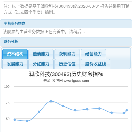
注：以上数据是基于
润欣科技(300493)
的2026-03-31
报告并采用
TTM
方式（过去四个季度）编制。
主营业务构成
该股票的主营业务数据正在完善中，请稍后...
财务分析
资本结构
偿债能力
获利能力
经营能力
发展能力
分红能力
历史估值
股价收益线
润欣科技(300493)历史财务指标
来源: 爱股网 www.iguuu.com
100
75
50