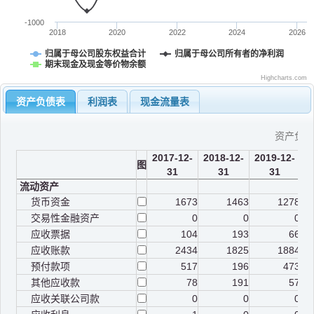
-1000
2018
2020
2022
2024
2026
归属于母公司股东权益合计
归属于母公司所有者的净利润
期末现金及现金等价物余额
Highcharts.com
资产负债表
利润表
现金流量表
资产负
2017-12-
2018-12-
2019-12-
2
图
31
31
31
流动资产
货币资金
1673
1463
1278
交易性金融资产
0
0
0
应收票据
104
193
66
应收账款
2434
1825
1884
预付款项
517
196
473
其他应收款
78
191
57
应收关联公司款
0
0
0