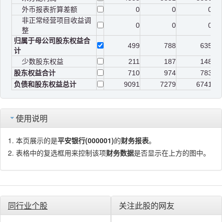
外币报表折算差额
0
0
0
非正常经营项目收益调
0
0
0
整
归属于母公司股东权益合
499
788
635
计
少数股东权益
211
187
148
股东权益合计
710
974
783
负债和股东权益总计
9091
7279
6741
使用说明
本页展示的是
平安银行(000001)
的
财务报表
。
表格中的复选框用来控制该项
财务数据
是否显示在上方的图中。
同行业个股
关注此股的网友