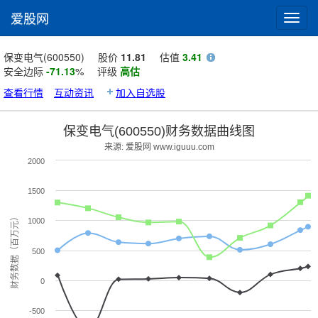
爱股网
Toggl
navig
保变电气(600550)
股价
11.81
估值
3.41
安全边际
-71.13
%
评级
高估
查看行情
互动资讯
加入自选股
保变电气(600550)财务数据曲线图
来源: 爱股网 www.iguuu.com
2000
1500
财务数据（百万元）
1000
500
0
-500