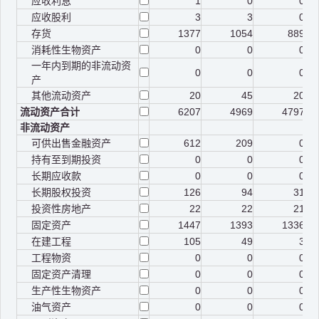
应收利息
1
0
0
应收股利
3
3
0
存货
1377
1054
889
消耗性生物资产
0
0
0
一年内到期的非流动资
0
0
0
产
其他流动资产
20
45
20
流动资产合计
6207
4969
4797
非流动资产
可供出售金融资产
612
209
0
持有至到期投资
0
0
0
长期应收款
0
0
0
长期股权投资
126
94
31
投资性房地产
22
22
21
固定资产
1447
1393
1336
在建工程
105
49
3
工程物资
0
0
0
固定资产清理
0
0
0
生产性生物资产
0
0
0
油气资产
0
0
0