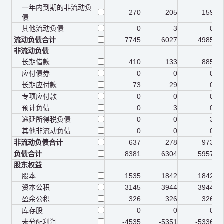
一年内到期的非流动负
270
205
159
债
其他流动负债
0
3
0
流动负债合计
7745
6027
4985
非流动负债
长期借款
410
133
885
应付债券
0
0
0
长期应付款
73
29
0
专项应付款
0
0
0
预计负债
0
3
0
递延所得税负债
0
0
3
其他非流动负债
0
0
0
非流动负债合计
637
278
973
负债合计
8381
6304
5957
股东权益
股本
1535
1842
1842
资本公积
3145
3944
3944
盈余公积
326
326
326
库存股
0
0
0
未分配利润
-4535
-5351
-5336