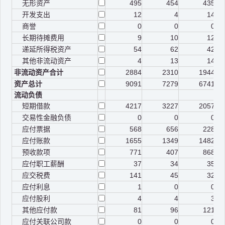
无形资产
495
454
435
开发支出
12
4
14
商誉
0
0
0
长期待摊费用
9
10
12
递延所得税资产
54
62
42
其他非流动资产
4
13
14
非流动资产合计
2884
2310
1944
资产总计
9091
7279
6741
流动负债
短期借款
4217
3227
2057
交易性金融负债
0
0
0
应付票据
568
656
228
应付账款
1655
1349
1482
预收款项
771
407
868
应付职工薪酬
37
34
35
应交税费
141
45
32
应付利息
1
0
0
应付股利
4
4
3
其他应付款
81
96
121
应付关联公司款
0
0
0